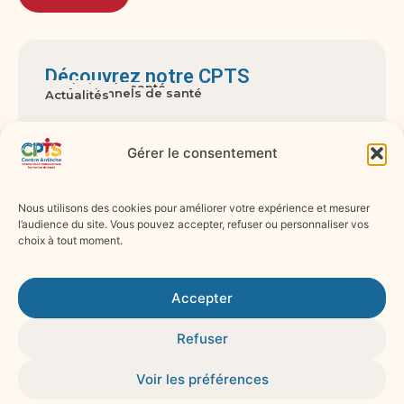
Découvrez notre CPTS
A propos
Territoire de santé
Gouvernance
Usagers
Professionnels de santé
Actualités
Gérer le consentement
Nos missions
Accès aux soins
Parcours pluri-professionnels
Actions territoriales de prévention
Réponse aux crises sanitaires graves
Accompagnement professionnels de santé
Nous utilisons des cookies pour améliorer votre expérience et mesurer
l’audience du site. Vous pouvez accepter, refuser ou personnaliser vos
choix à tout moment.
Suivez-nous sur les réseaux !
Mentions légales
Accepter
Politique de confidentialité
Refuser
Politique de cookies
Voir les préférences
© 2025 par
Maëlle Communication
. Tous droits réservés.