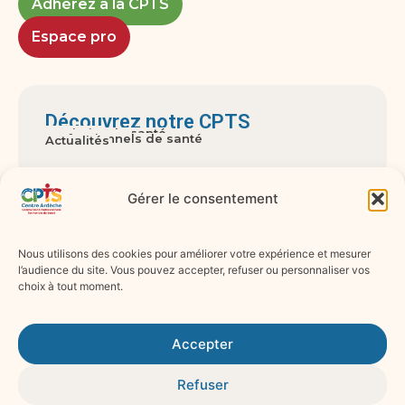
Adhérez à la CPTS
Espace pro
Découvrez notre CPTS
A propos
Territoire de santé
Gouvernance
Usagers
Professionnels de santé
Actualités
Gérer le consentement
Nos missions
Accès aux soins
Parcours pluri-professionnels
Actions territoriales de prévention
Réponse aux crises sanitaires graves
Accompagnement professionnels de santé
Nous utilisons des cookies pour améliorer votre expérience et mesurer
l’audience du site. Vous pouvez accepter, refuser ou personnaliser vos
choix à tout moment.
Suivez-nous sur les réseaux !
Mentions légales
Accepter
Politique de confidentialité
Refuser
Politique de cookies