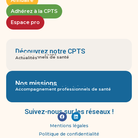
Annuaire
Adhérez à la CPTS
Espace pro
Découvrez notre CPTS
A propos
Territoire de santé
Gouvernance
Usagers
Professionnels de santé
Actualités
Nos missions
Accès aux soins
Parcours pluri-professionnels
Actions territoriales de prévention
Réponse aux crises sanitaires graves
Accompagnement professionnels de santé
Suivez-nous sur les réseaux !
Mentions légales
Politique de confidentialité