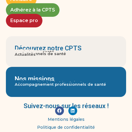
Adhérez à la CPTS
Espace pro
Découvrez notre CPTS
A propos
Territoire de santé
Gouvernance
Usagers
Professionnels de santé
Actualités
Nos missions
Accès aux soins
Parcours pluri-professionnels
Actions territoriales de prévention
Réponse aux crises sanitaires graves
Accompagnement professionnels de santé
Suivez-nous sur les réseaux !
Mentions légales
Politique de confidentialité