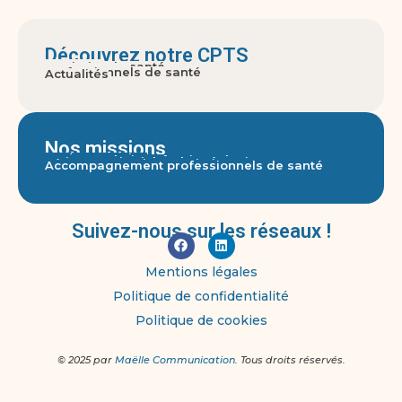
Découvrez notre CPTS
A propos
Territoire de santé
Gouvernance
Usagers
Professionnels de santé
Actualités
Nos missions
Accès aux soins
Parcours pluri-professionnels
Actions territoriales de prévention
Réponse aux crises sanitaires graves
Accompagnement professionnels de santé
Suivez-nous sur les réseaux !
Mentions légales
Politique de confidentialité
Politique de cookies
© 2025 par
Maëlle Communication
. Tous droits réservés.