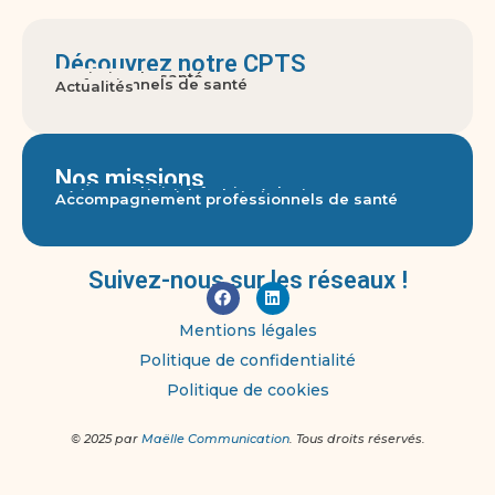
Découvrez notre CPTS
A propos
Territoire de santé
Gouvernance
Usagers
Professionnels de santé
Actualités
Nos missions
Accès aux soins
Parcours pluri-professionnels
Actions territoriales de prévention
Réponse aux crises sanitaires graves
Accompagnement professionnels de santé
Suivez-nous sur les réseaux !
Mentions légales
Politique de confidentialité
Politique de cookies
© 2025 par
Maëlle Communication
. Tous droits réservés.