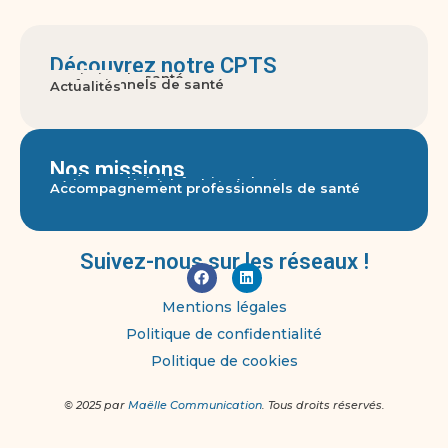
Découvrez notre CPTS
A propos
Territoire de santé
Gouvernance
Usagers
Professionnels de santé
Actualités
Nos missions
Accès aux soins
Parcours pluri-professionnels
Actions territoriales de prévention
Réponse aux crises sanitaires graves
Accompagnement professionnels de santé
Suivez-nous sur les réseaux !
Mentions légales
Politique de confidentialité
Politique de cookies
© 2025 par
Maëlle Communication
. Tous droits réservés.